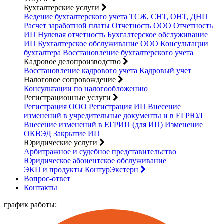
Бухгалтерские услуги
Ведение бухгалтерского учета ТСЖ, СНТ, ОНТ, ДНП
Расчет заработной платы
Отчетность ООО
Отчетность
ИП
Нулевая отчетность
Бухгалтерское обслуживание
ИП
Бухгалтерское обслуживание ООО
Консультации
бухгалтера
Восстановление бухгалтерского учета
Кадровое делопроизводство
Восстановление кадрового учета
Кадровый учет
Налоговое сопровождение
Консультации по налогообложению
Регистрационные услуги
Регистрация ООО
Регистрация ИП
Внесение
изменений в учредительные документы и в ЕГРЮЛ
Внесение изменений в ЕГРИП (для ИП)
Изменение
ОКВЭД
Закрытие ИП
Юридические услуги
Арбитражное и судебное представительство
Юридическое абонентское обслуживание
ЭКП и продукты КонтурЭкстерн
Вопрос-ответ
Контакты
график работы: